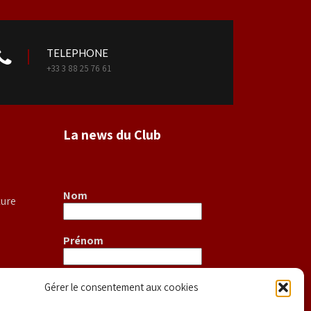
TELEPHONE
+33 3 88 25 76 61
La news du Club
Nom
ture
Prénom
E-mail
*
Gérer le consentement aux cookies
S