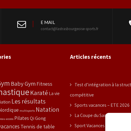
E MAIL
contact@lastrasbourgeoise-sports.fr
ries
Articles récents
Gym
Baby Gym
Fitness
Test d’intégration à la struc
astique
Karaté
La vie
compétitive
Les résultats
iation
Sports vacances – ETE 2026
Natation
Nordique
multisports
La Coupe du Samourai
Pilates
Qi Gong
veau access
vacances
Sport Vacances – PRINTEMP
Tennis de table