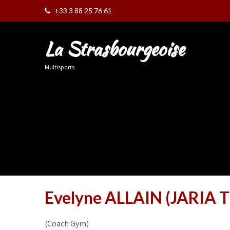
+33 3 88 25 76 61
La Strasbourgeoise
Multisports
Evelyne ALLAIN (JARIA 
(Coach Gym)