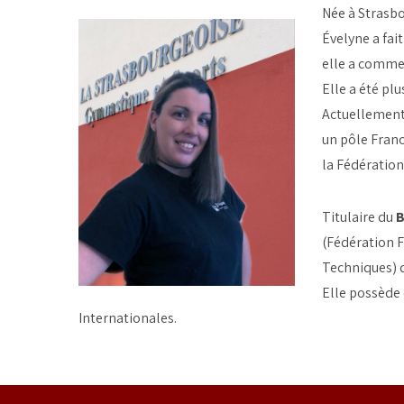
Née à Strasbo
Évelyne a fai
elle a commen
Elle a été pl
Actuellement,
un pôle Franc
la Fédération
Titulaire du
B
(Fédération F
Techniques) 
Elle possède 
Internationales.