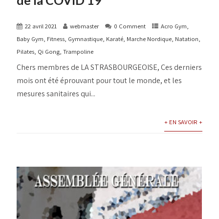
de la COVID 19
22 avril 2021
webmaster
0 Comment
Acro Gym
,
Baby Gym
,
Fitness
,
Gymnastique
,
Karaté
,
Marche Nordique
,
Natation
,
Pilates
,
Qi Gong
,
Trampoline
Chers membres de LA STRASBOURGEOISE, Ces derniers
mois ont été éprouvant pour tout le monde, et les
mesures sanitaires qui...
+ EN SAVOIR +