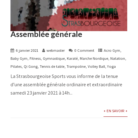
Assemblée générale
6 janvier 2021
webmaster
0 Comment
Acro Gym
,
Baby Gym
,
Fitness
,
Gymnastique
,
Karaté
,
Marche Nordique
,
Natation
,
Pilates
,
Qi Gong
,
Tennis de table
,
Trampoline
,
Volley Ball
,
Yoga
La Strasbourgeoise Sports vous informe de la tenue
d’une assemblée générale ordinaire et extraordinaire
samedi 23 janvier 2021 à 14h...
+ EN SAVOIR +