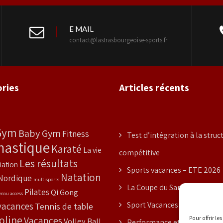
E MAIL
contact@lastrasbourgeoise-sports.fr
ries
Articles récents
Gym
Baby Gym
Fitness
Test d’intégration à la struc
astique
Karaté
La vie
compétitive
Les résultats
iation
Sports vacances – ETE 2026
Natation
Nordique
multisports
La Coupe du Samourai
Pilates
Qi Gong
veau access
vacances
Sport Vacances – PRINTEMP
Tennis de table
oline
Vacances
Pour offrir l
Volley Ball
Performance et National Éq