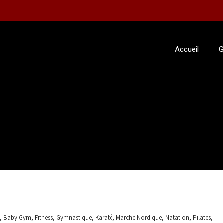
Accueil
G
,
,
,
,
,
,
,
,
Baby Gym
Fitness
Gymnastique
Karaté
Marche Nordique
Natation
Pilates