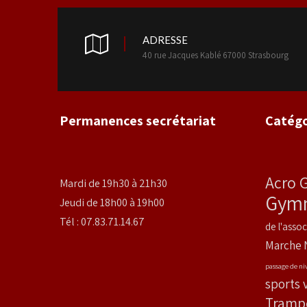
ADRESSE
40 rue Jacques Kablé 67000 Strasbourg
Permanences secrétariat
Catégo
Acro 
Mardi de 19h30 à 21h30
Gymn
Jeudi de 18h00 à 19h00
Tél : 07.83.71.14.67
de l'assoc
Marche 
passage de ni
sports 
Tramp