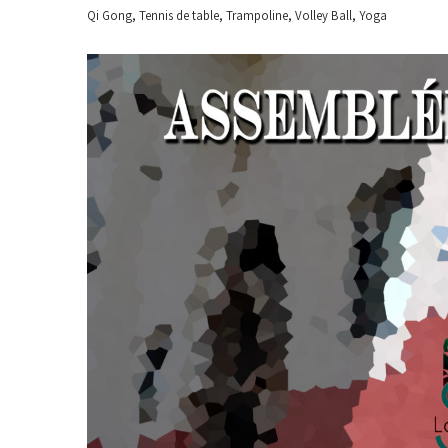
,
,
,
,
Qi Gong
Tennis de table
Trampoline
Volley Ball
Yoga