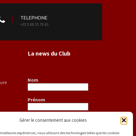
TELEPHONE
+33 3 88 25 76 61
La news du Club
Nom
ture
Prénom
E-mail
*
Gérer le consentement aux cookies
S
es meilleures expériences, nous utilisons des technologies telles que les cookies
uipe