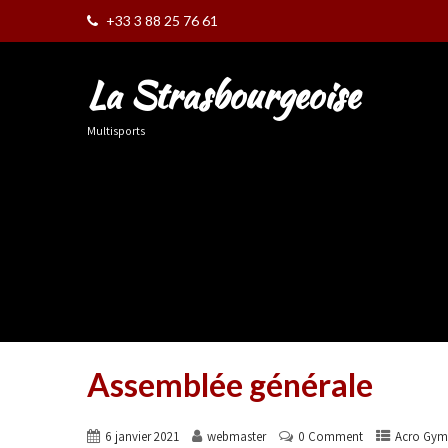
+33 3 88 25 76 61
La Strasbourgeoise
Multisports
Assemblée générale
6 janvier 2021
webmaster
0 Comment
Acro Gym