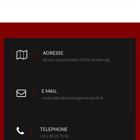
ADRESSE
40 rue Jacques Kablé 67000 Strasbourg
E MAIL
contact@lastrasbourgeoise-sports.fr
TELEPHONE
+33 3 88 25 76 61