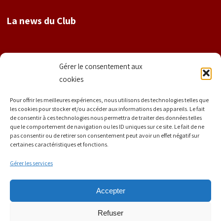
La news du Club
Nom
Gérer le consentement aux
cookies
Prénom
Pour offrir les meilleures expériences, nous utilisons des technologies telles que
les cookies pour stocker et/ou accéder aux informations des appareils. Le fait
de consentir à ces technologies nous permettra de traiter des données telles
que le comportement de navigation ou les ID uniques sur ce site. Le fait de ne
E-mail
*
pas consentir ou de retirer son consentement peut avoir un effet négatif sur
certaines caractéristiques et fonctions.
Gérer les services
Accepter
Refuser