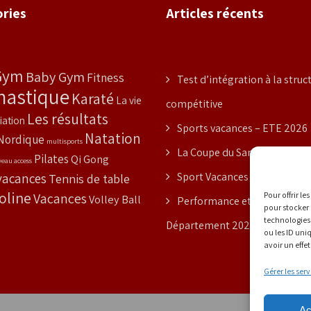
ries
Articles récents
Gym
Baby Gym
Fitness
Test d’intégration à la struc
astique
Karaté
La vie
compétitive
Les résultats
iation
Sports vacances – ETE 2026
Natation
Nordique
multisports
La Coupe du Samourai
Pilates
Qi Gong
veau access
vacances
Sport Vacances – PRINTEMP
Tennis de table
oline
Vacances
Pour offrir l
Volley Ball
Performance et National Éq
pour stocker 
technologies
Département 2026
ou les ID uni
avoir un effet
Gérer les serv
Ac