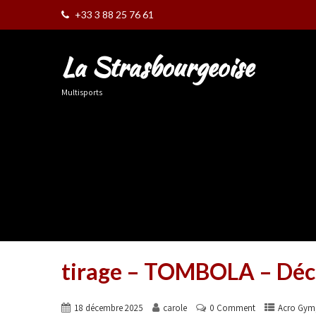
+33 3 88 25 76 61
La Strasbourgeoise
Multisports
tirage – TOMBOLA – Dé
18 décembre 2025
carole
0 Comment
Acro Gym