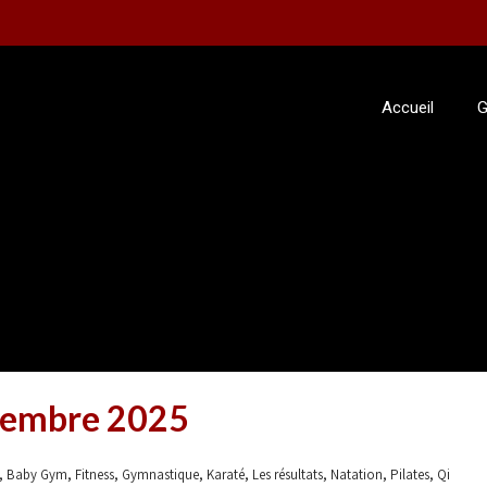
Accueil
G
cembre 2025
,
,
,
,
,
,
,
,
Baby Gym
Fitness
Gymnastique
Karaté
Les résultats
Natation
Pilates
Qi