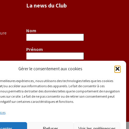
La news du Club
Nom
ture
Prénom
E-mail
*
Gérer le consentement aux cookies
S
es meilleures expériences, nous utilisons des technologies telles que les cookies
uipe
et/ou accéder aux informations des appareils. Le fait de consentir à ces
 nous permettra de traiter des données telles que le comportement de navigation
ques sur ce site. Le fait de ne pas consentir ou de retirer son consentement peut
 négatif sur certaines caractéristiques et fonctions.
ices
cepter
Refuser
Voir les préférences