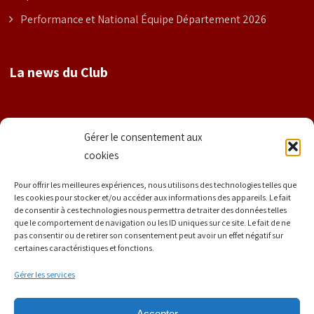
Performance et National Équipe Département 2026
La news du Club
Nom
Gérer le consentement aux
cookies
Prénom
Pour offrir les meilleures expériences, nous utilisons des technologies telles que
les cookies pour stocker et/ou accéder aux informations des appareils. Le fait
de consentir à ces technologies nous permettra de traiter des données telles
que le comportement de navigation ou les ID uniques sur ce site. Le fait de ne
E-mail
*
pas consentir ou de retirer son consentement peut avoir un effet négatif sur
certaines caractéristiques et fonctions.
Gérer les services
Accepter