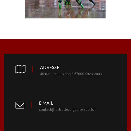
ADRESSE
40 rue Jacques Kablé 67000 Strasbourg
E MAIL
contact@lastrasbourgeoise-sports.fr