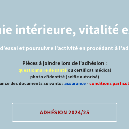
 intérieure, vitalité 
'essai et poursuivre l'activité en procédant à l'adhé
Pièces à joindre lors de l'adhésion :
questionnaire de santé
ou certificat médical
photo d'identité (selfie autorisé)
ance des documents suivants :
assurance
-
conditions particu
ADHÉSION 2024/25