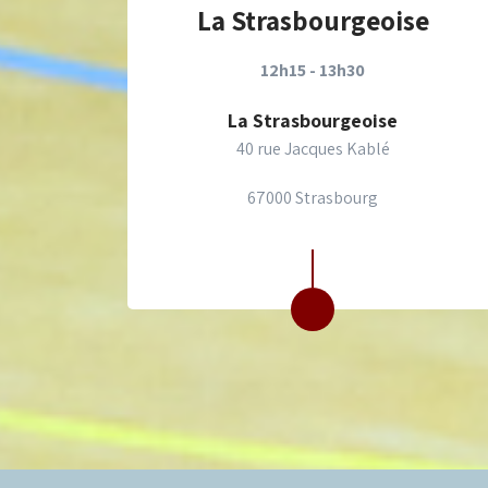
La Strasbourgeoise
12h15 - 13h30
La Strasbourgeoise
40 rue Jacques Kablé
67000 Strasbourg