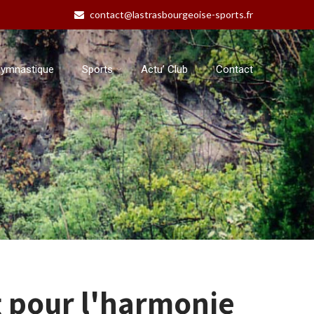
contact@lastrasbourgeoise-sports.fr
ymnastique
Sports
Actu’ Club
Contact
g pour l'harmonie