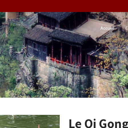
Accueil
G
Le Qi Gon