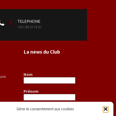
TELEPHONE
+33 3 88 25 76 61
La news du Club
Nom
ture
Prénom
E-mail
*
Gérer le consentement aux cookies
S