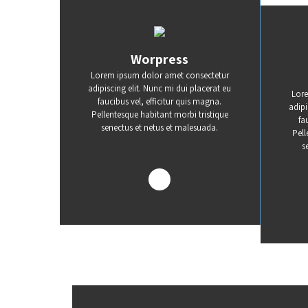
Worpress
Lorem ipsum dolor amet consectetur
adipiscing elit. Nunc mi dui placerat eu
Lore
faucibus vel, efficitur quis magna.
adipi
Pellentesque habitant morbi tristique
fa
senectus et netus et malesuada.
Pell
s