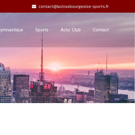
contact@lastrasbourgeoise-sports.fr
ymnastique
Sports
Actu’ Club
Contact