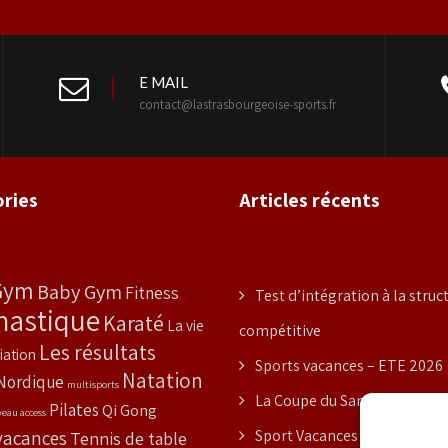
E MAIL
contact@lastrasbourgeoise-sports.fr
ries
Articles récents
Gym
Baby Gym
Fitness
Test d’intégration à la struc
astique
Karaté
La vie
compétitive
Les résultats
iation
Sports vacances – ETE 2026
Natation
Nordique
multisports
La Coupe du Samourai
Pilates
Qi Gong
veau access
vacances
Sport Vacances – PRINTEMP
Tennis de table