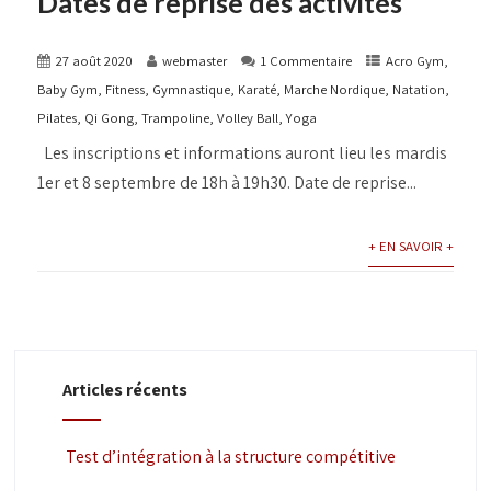
Dates de reprise des activités
27 août 2020
webmaster
1 Commentaire
Acro Gym
,
Baby Gym
,
Fitness
,
Gymnastique
,
Karaté
,
Marche Nordique
,
Natation
,
Pilates
,
Qi Gong
,
Trampoline
,
Volley Ball
,
Yoga
Les inscriptions et informations auront lieu les mardis
1er et 8 septembre de 18h à 19h30. Date de reprise...
+ EN SAVOIR +
Articles récents
Test d’intégration à la structure compétitive