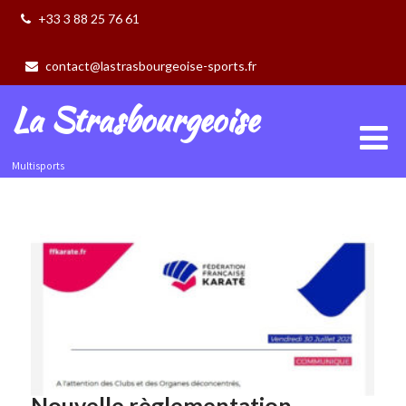
+33 3 88 25 76 61
contact@lastrasbourgeoise-sports.fr
La Strasbourgeoise
Multisports
Nouvelle règlementation