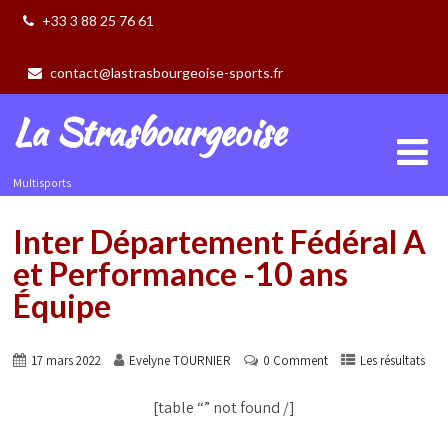
+33 3 88 25 76 61
contact@lastrasbourgeoise-sports.fr
La Strasbourgeoise
Multisports
Inter Département Fédéral A
et Performance -10 ans
Équipe
17 mars 2022
Evelyne TOURNIER
0 Comment
Les résultats
[table “” not found /]