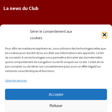
La news du Club
Nom
Gérer le consentement aux
cookies
Prénom
Pour offrir les meilleures expériences, nous utilisons des technologies telles que
les cookies pour stocker et/ou accéder aux informations des appareils. Le fait
de consentir à ces technologies nous permettra de traiter des données telles
que le comportement de navigation ou les ID uniques sur ce site. Le fait de ne
E-mail
*
pas consentir ou de retirer son consentement peut avoir un effet négatif sur
certaines caractéristiques et fonctions.
Gérer les services
Accepter
Refuser
Mentions légales | Tous droits réservés | © Copyright 2020 La