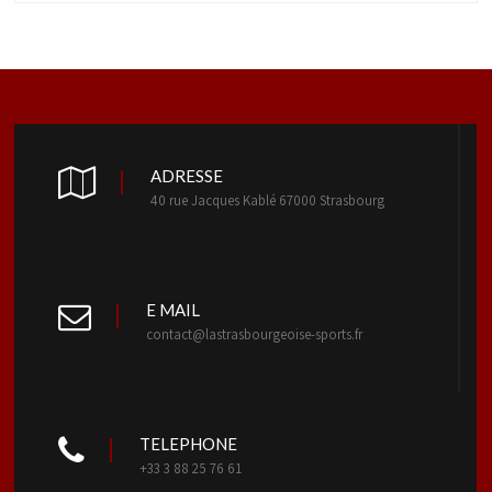
ADRESSE
40 rue Jacques Kablé 67000 Strasbourg
E MAIL
contact@lastrasbourgeoise-sports.fr
TELEPHONE
+33 3 88 25 76 61