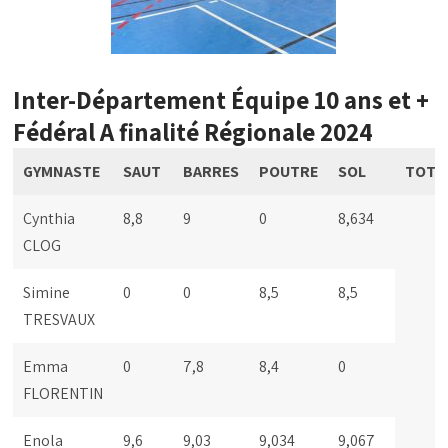
Inter-Département Équipe 10 ans et +
Fédéral A finalité Régionale 2024
GYMNASTE
SAUT
BARRES
POUTRE
SOL
TOTA
Cynthia
8,8
9
0
8,634
CLOG
Simine
0
0
8,5
8,5
TRESVAUX
Emma
0
7,8
8,4
0
FLORENTIN
Enola
9,6
9,03
9,034
9,067