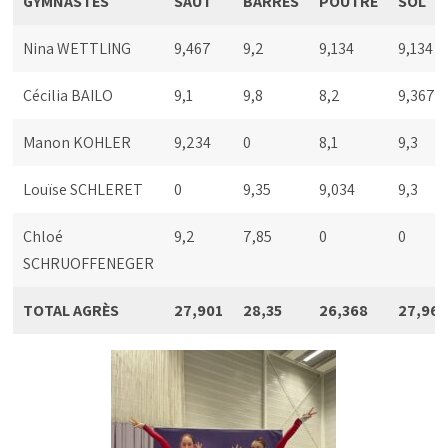
GYMNASTES
SAUT
BARRES
POUTRE
SOL
Nina WETTLING
9,467
9,2
9,134
9,134
Cécilia BAILO
9,1
9,8
8,2
9,367
Manon KOHLER
9,234
0
8,1
9,3
Louïse SCHLERET
0
9,35
9,034
9,3
Chloé
9,2
7,85
0
0
SCHRUOFFENEGER
TOTAL AGRÈS
27,901
28,35
26,368
27,96