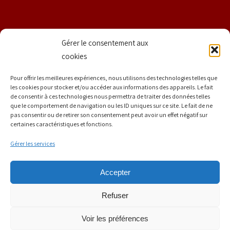
Nom
Gérer le consentement aux
cookies
Prénom
Pour offrir les meilleures expériences, nous utilisons des technologies telles que
les cookies pour stocker et/ou accéder aux informations des appareils. Le fait
de consentir à ces technologies nous permettra de traiter des données telles
que le comportement de navigation ou les ID uniques sur ce site. Le fait de ne
E-mail
*
pas consentir ou de retirer son consentement peut avoir un effet négatif sur
certaines caractéristiques et fonctions.
Gérer les services
Accepter
Refuser
Mentions légales | Tous droits réservés | © Copyright 2020 La
Voir les préférences
Strasbourgeoise