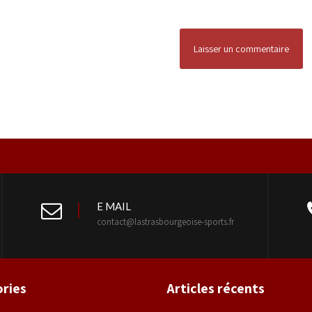
E MAIL
contact@lastrasbourgeoise-sports.fr
ries
Articles récents