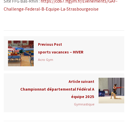
Site FFG Bas-Rhin :
https://cd67.ffgym.fr/Evenements/GAF-
Challenge-Federal-B-Equipe-La-Strasbourgeoise
Previous Post
sports vacances – HIVER
Acro Gym
Article suivant
Championnat départemental Fédéral A
équipe 2025
Gymnastique