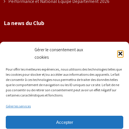
Performance et National Équipe Département 2026
La news du Club
Nom
Gérer le consentement aux
cookies
Prénom
Pour offrir les meilleures expériences, nous utilisons des technologies telles que
les cookies pour stocker et/ou accéder aux informations des appareils. Le fait
de consentir à ces technologies nous permettra de traiter des données telles
que le comportement de navigation ou les ID uniques sur ce site. Le fait de ne
E-mail
*
pas consentir ou de retirer son consentement peut avoir un effet négatif sur
certaines caractéristiques et fonctions.
Gérer les services
Accepter