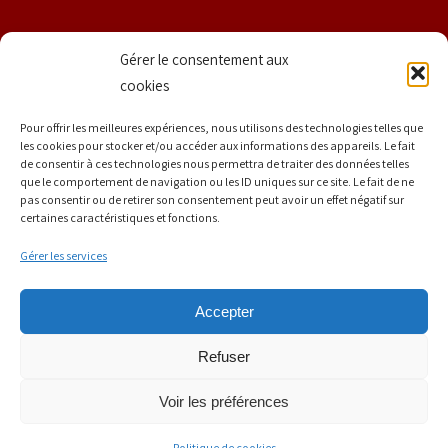
Nom
Gérer le consentement aux
cookies
Prénom
Pour offrir les meilleures expériences, nous utilisons des technologies telles que
les cookies pour stocker et/ou accéder aux informations des appareils. Le fait
de consentir à ces technologies nous permettra de traiter des données telles
que le comportement de navigation ou les ID uniques sur ce site. Le fait de ne
E-mail
*
pas consentir ou de retirer son consentement peut avoir un effet négatif sur
certaines caractéristiques et fonctions.
Gérer les services
Accepter
Refuser
Mentions légales | Tous droits réservés | © Copyright 2020 La
Voir les préférences
Strasbourgeoise
Politique de cookies