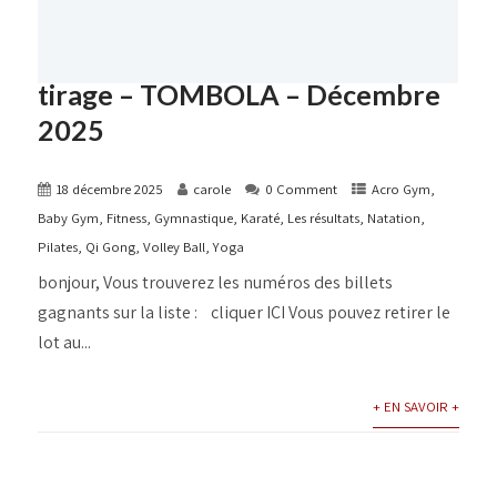
tirage – TOMBOLA – Décembre
2025
18 décembre 2025
carole
0 Comment
Acro Gym
,
Baby Gym
,
Fitness
,
Gymnastique
,
Karaté
,
Les résultats
,
Natation
,
Pilates
,
Qi Gong
,
Volley Ball
,
Yoga
bonjour, Vous trouverez les numéros des billets
gagnants sur la liste : cliquer ICI Vous pouvez retirer le
lot au...
+ EN SAVOIR +