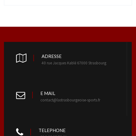
ADRESSE
40 rue Jacques Kablé 67000 Strasbourg
E MAIL
contact@lastrasbourgeoise-sports.fr
TELEPHONE