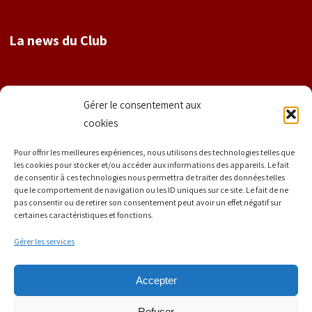
La news du Club
Nom
Gérer le consentement aux
cookies
Prénom
Pour offrir les meilleures expériences, nous utilisons des technologies telles que
les cookies pour stocker et/ou accéder aux informations des appareils. Le fait
de consentir à ces technologies nous permettra de traiter des données telles
que le comportement de navigation ou les ID uniques sur ce site. Le fait de ne
E-mail
*
pas consentir ou de retirer son consentement peut avoir un effet négatif sur
certaines caractéristiques et fonctions.
Gérer les services
Accepter
Refuser