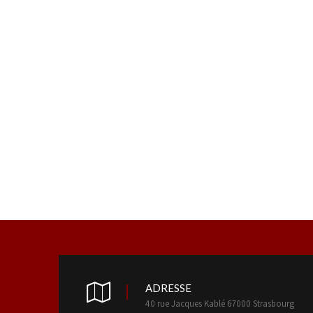
ADRESSE
40 rue Jacques Kablé 67000 Strasbourg