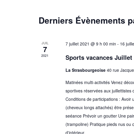
t
n
Derniers Évènements 
a
v
i
g
JUIL
7 juillet 2021 @ 9 h 00 min
-
16 juil
7
a
2021
Sports vacances Juillet
t
i
La Strasbourgeoise
40 rue Jacque
o
Matinées multi-activités Venez décou
n
sportives réservées aux juillettistes
d
e
Conditions de participations : Avoir
v
(cheveux longs attachés) être prése
u
seéance Prévoir un goutter Une pai
e
(trampoline) Pratique pieds nus ou 
s
d'intérieur.