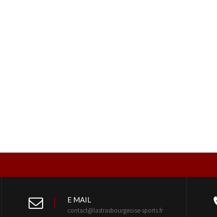
E MAIL
contact@lastrasbourgeoise-sports.fr