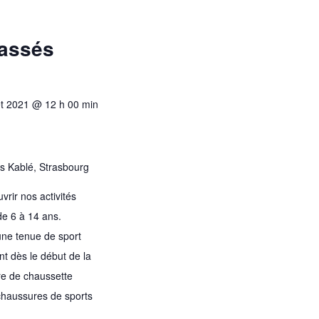
d
e
passés
v
u
e
s
let 2021 @ 12 h 00 min
É
v
è
s Kablé, Strasbourg
n
vrir nos activités
e
 de 6 à 14 ans.
m
 une tenue de sport
e
nt dès le début de la
n
re de chaussette
t
chaussures de sports