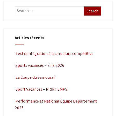
v
u
i
e
g
s
a
É
Articles récents
t
v
i
è
Test d’intégration à la structure compétitive
o
n
n
e
Sports vacances – ETE 2026
d
m
La Coupe du Samourai
e
e
v
Sport Vacances – PRINTEMPS
n
u
t
Performance et National Équipe Département
e
2026
s