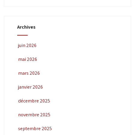
É
v
è
Archives
n
juin 2026
e
m
mai 2026
e
mars 2026
n
t
janvier 2026
s
décembre 2025
novembre 2025
septembre 2025