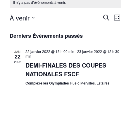
Il n’y a pas d’évènements à venir.
R
À venir
N
Recherche
Liste
e
Sélectionnez
a
une
c
Derniers Évènements passés
v
date.
h
i
22 janvier 2022 @ 13 h 00 min
-
23 janvier 2022 @ 12 h 30
JAN
e
g
22
min
2022
r
DEMI-FINALES DES COUPES
a
c
NATIONALES FSCF
t
h
i
Complexe les Olympiades
Rue d Mervilles, Estaires
e
o
e
n
t
d
n
e
a
v