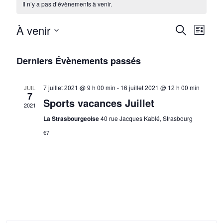
Il n’y a pas d’évènements à venir.
R
À venir
N
Recherche
Liste
e
Sélectionnez
a
une
c
Derniers Évènements passés
v
date.
h
i
7 juillet 2021 @ 9 h 00 min
-
16 juillet 2021 @ 12 h 00 min
JUIL
e
g
7
Sports vacances Juillet
2021
r
a
La Strasbourgeoise
40 rue Jacques Kablé, Strasbourg
c
t
€7
h
i
e
o
e
n
t
d
n
e
a
v