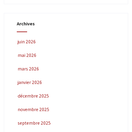
É
v
Archives
è
n
juin 2026
e
m
mai 2026
e
mars 2026
n
t
janvier 2026
s
décembre 2025
novembre 2025
septembre 2025