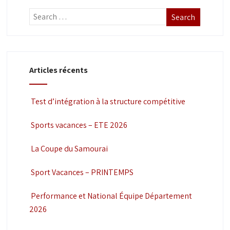
v
u
i
e
g
s
a
É
Articles récents
t
v
i
è
Test d’intégration à la structure compétitive
o
n
Sports vacances – ETE 2026
n
e
d
m
La Coupe du Samourai
e
e
Sport Vacances – PRINTEMPS
v
n
u
t
Performance et National Équipe Département
e
2026
s