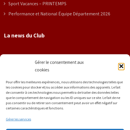
Sport Vacances – PRINTEMPS
Performance et National Équipe Département 2026
La news du Club
Nom
Gérer le consentement aux
cookies
Prénom
Pour offrir les meilleures expériences, nous utilisons des technologies telles que
les cookies pour stocker et/ou accéder aux informations des appareils. Le fait
de consentir à ces technologies nous permettra de traiter des données telles
que le comportement de navigation ou les ID uniques sur ce site. Le fait de ne
E-mail
*
pas consentir ou de retirer son consentement peut avoir un effet négatif sur
certaines caractéristiques et fonctions.
Gérer les services