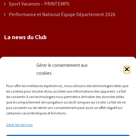
Sport Vacances – PRINTEMPS
Performance et National Équipe Département 2026
La news du Club
Nom
Gérer le consentement aux
cookies
Prénom
Pour offrir les meilleures expériences, nous utilisons des technologies telles que
les cookies pour stocker et/ou accéder aux informations des appareils. Le fait
de consentir à ces technologies nous permettra de traiter des données telles
que le comportement de navigation ou les ID uniques sur ce site. Le fait de ne
E-mail
*
pas consentir ou de retirer son consentement peut avoir un effet négatif sur
certaines caractéristiques et fonctions.
Gérer les services