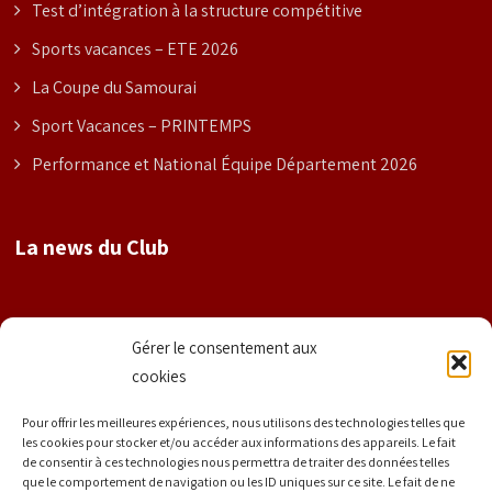
Test d’intégration à la structure compétitive
Sports vacances – ETE 2026
La Coupe du Samourai
Sport Vacances – PRINTEMPS
Performance et National Équipe Département 2026
La news du Club
Nom
Gérer le consentement aux
cookies
Prénom
Pour offrir les meilleures expériences, nous utilisons des technologies telles que
les cookies pour stocker et/ou accéder aux informations des appareils. Le fait
de consentir à ces technologies nous permettra de traiter des données telles
que le comportement de navigation ou les ID uniques sur ce site. Le fait de ne