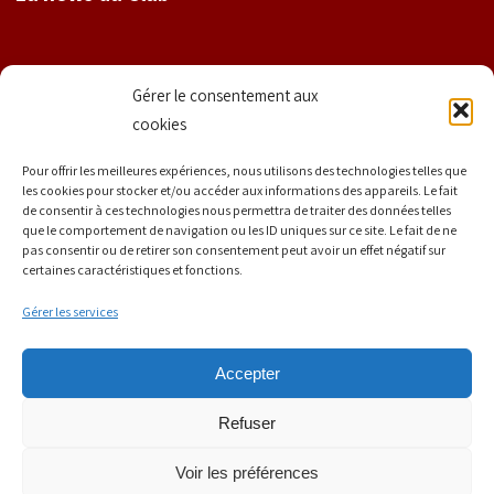
Nom
Gérer le consentement aux
cookies
Prénom
Pour offrir les meilleures expériences, nous utilisons des technologies telles que
les cookies pour stocker et/ou accéder aux informations des appareils. Le fait
de consentir à ces technologies nous permettra de traiter des données telles
que le comportement de navigation ou les ID uniques sur ce site. Le fait de ne
E-mail
*
pas consentir ou de retirer son consentement peut avoir un effet négatif sur
certaines caractéristiques et fonctions.
Gérer les services
Accepter
Refuser
Mentions légales | Tous droits réservés | © Copyright 2020 La
Voir les préférences
Strasbourgeoise