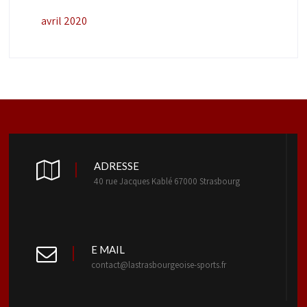
avril 2020
ADRESSE
40 rue Jacques Kablé 67000 Strasbourg
E MAIL
contact@lastrasbourgeoise-sports.fr