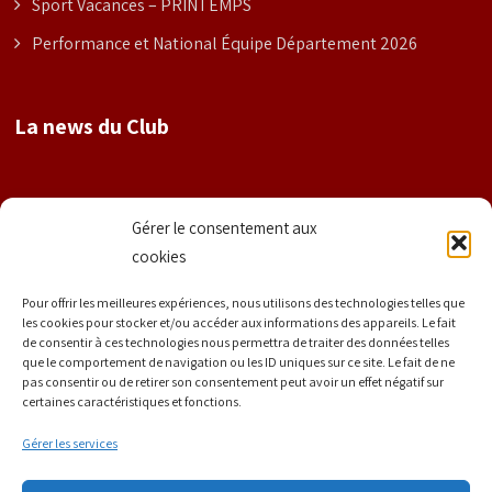
Sport Vacances – PRINTEMPS
Performance et National Équipe Département 2026
La news du Club
Nom
Gérer le consentement aux
cookies
Prénom
Pour offrir les meilleures expériences, nous utilisons des technologies telles que
les cookies pour stocker et/ou accéder aux informations des appareils. Le fait
de consentir à ces technologies nous permettra de traiter des données telles
que le comportement de navigation ou les ID uniques sur ce site. Le fait de ne
E-mail
*
pas consentir ou de retirer son consentement peut avoir un effet négatif sur
certaines caractéristiques et fonctions.
Gérer les services