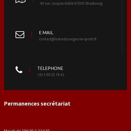
40 rue Jacques Kablé 67000 Strasbourg
E MAIL
contact@lastrasbourgeoise-sports.fr
TELEPHONE
+33 3 88 25 76 61
Permanences secrétariat