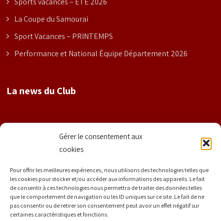
Sports vacances – ETE 2026
La Coupe du Samourai
Sport Vacances – PRINTEMPS
Performance et National Équipe Département 2026
La news du Club
Nom
Gérer le consentement aux
cookies
Prénom
Pour offrir les meilleures expériences, nous utilisons des technologies telles que
les cookies pour stocker et/ou accéder aux informations des appareils. Le fait
de consentir à ces technologies nous permettra de traiter des données telles
que le comportement de navigation ou les ID uniques sur ce site. Le fait de ne
E-mail
*
pas consentir ou de retirer son consentement peut avoir un effet négatif sur
certaines caractéristiques et fonctions.